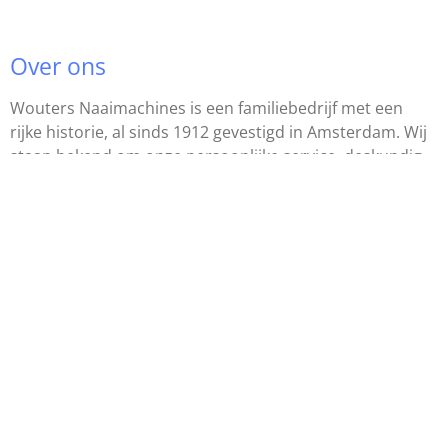
Over ons
Wouters Naaimachines is een familiebedrijf met een
rijke historie, al sinds 1912 gevestigd in Amsterdam. Wij
staan bekend om onze persoonlijke service, deskundig
advies en de hoge kwaliteit van onze producten en
diensten. Ontdek het verhaal achter Wouters
Naaimachines.
Meer over ons
Kwaliteit en service sinds 1912