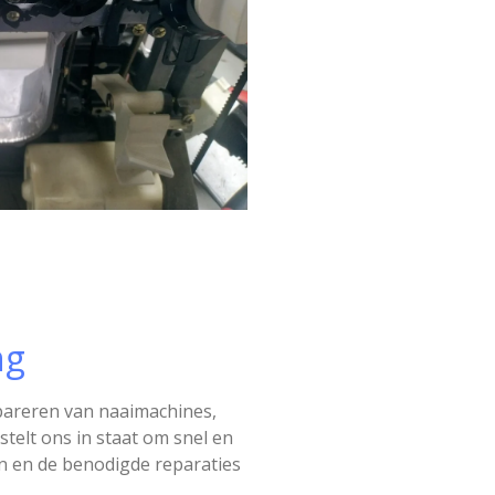
ng
epareren van naaimachines,
elt ons in staat om snel en
len en de benodigde reparaties