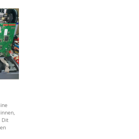
hine
innen,
 Dit
 en