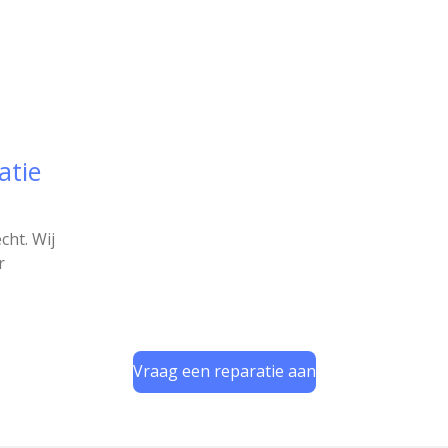
atie
cht. Wij
r
Vraag een reparatie aan