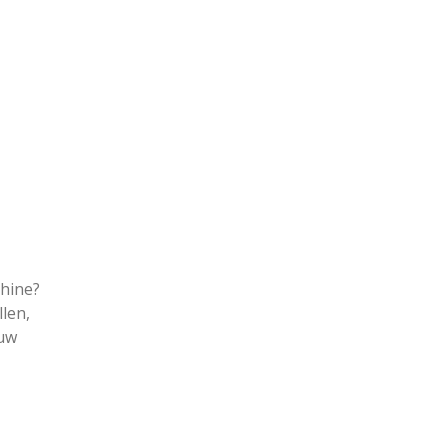
hine?
len,
 uw