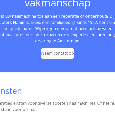
vakmanschap
Is uw naaimachine toe aan een reparatie of onderhoud? Bij
uters Naaimachines, een familiebedrijf sinds 1912, bent u 
het juiste adres. Wij zorgen ervoor dat uw machine weer
ptimaal presteert. Vertrouw op onze expertise en jarenlan
ervaring in Amsterdam.
Neem contact op
ensten
aratiediensten voor diverse soorten naaimachines. Of het 
 staan voor u klaar.