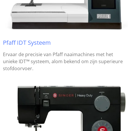
Pfaff IDT Systeem
Ervaar de precisie van Pfaff naaimachines met het
unieke IDT™ systeem, alom bekend om zijn superieure
stofdoorvoer.