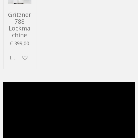
Gritzner
788
Lockma
chine
€ 399,00
In winkelwagen