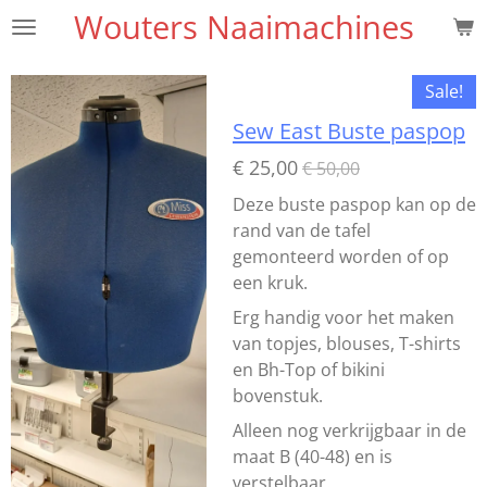
Wouters Naaimachines
Ga
direct
naar
Sale!
de
Sew East Buste paspop
hoofdinhoud
€ 25,00
€ 50,00
Deze buste paspop kan op de
rand van de tafel
gemonteerd worden of op
een kruk.
Erg handig voor het maken
van topjes, blouses, T-shirts
en Bh-Top of bikini
bovenstuk.
Alleen nog verkrijgbaar in de
maat B (40-48) en is
verstelbaar.