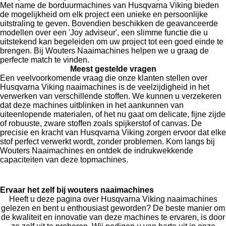
Met name de borduurmachines van Husqvarna Viking bieden
de mogelijkheid om elk project een unieke en persoonlijke
uitstraling te geven. Bovendien beschikken de geavanceerde
modellen over een 'Joy adviseur', een slimme functie die u
uitstekend kan begeleiden om uw project tot een goed einde te
brengen. Bij Wouters Naaimachines helpen we u graag de
perfecte match te vinden.
Meest gestelde vragen
Een veelvoorkomende vraag die onze klanten stellen over
Husqvarna Viking naaimachines is de veelzijdigheid in het
verwerken van verschillende stoffen. We kunnen u verzekeren
dat deze machines uitblinken in het aankunnen van
uiteenlopende materialen, of het nu gaat om delicate, fijne zijde
of robuuste, zware stoffen zoals spijkerstof of canvas. De
precisie en kracht van Husqvarna Viking zorgen ervoor dat elke
stof perfect verwerkt wordt, zonder problemen. Kom langs bij
Wouters Naaimachines en ontdek de indrukwekkende
capaciteiten van deze topmachines.
Ervaar het zelf bij wouters naaimachines
Heeft u deze pagina over Husqvarna Viking naaimachines
gelezen en bent u enthousiast geworden? De beste manier om
de kwaliteit en innovatie van deze machines te ervaren, is door