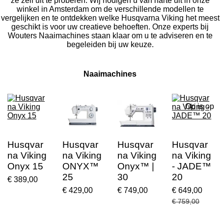
ze zelf uit te proberen. Wij nodigen u van harte uit in onze
winkel in Amsterdam om de verschillende modellen te
vergelijken en te ontdekken welke Husqvarna Viking het meest
geschikt is voor uw creatieve behoeften. Onze experts bij
Wouters Naaimachines staan klaar om u te adviseren en te
begeleiden bij uw keuze.
Naaimachines
Op is op
Husqvar
Husqvar
Husqvar
Husqvar
na Viking
na Viking
na Viking
na Viking
Onyx 15
ONYX™
Onyx™ |
- JADE™
25
30
20
€ 389,00
€ 429,00
€ 749,00
€ 649,00
€ 759,00