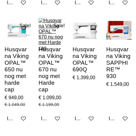
In winkelwagen
In winkelwagen
In winkelwagen
In winkelwa
Sale!
Sale!
Husqvar
Husqvar
Husqvar
Husqvar
na Viking
na Viking
na Viking
na Viking
OPAL™
OPAL™
OPAL™
SAPPHI
650 nu
670 nu
690Q
RE™
nog met
nog met
930
€ 1.399,00
harde
Harde
€ 1.549,00
cap
cap
€ 949,00
€ 1.099,00
€ 1.049,00
€ 1.199,00
In winkelwagen
In winkelwagen
In winkelwagen
In winkelwa