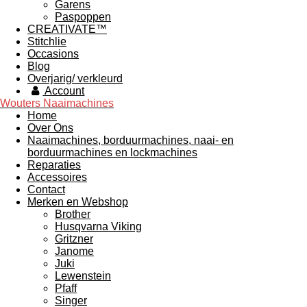
Garens
Paspoppen
CREATIVATE™
Stitchlie
Occasions
Blog
Overjarig/ verkleurd
Account
Wouters Naaimachines
Home
Over Ons
Naaimachines, borduurmachines, naai- en
borduurmachines en lockmachines
Reparaties
Accessoires
Contact
Merken en Webshop
Brother
Husqvarna Viking
Gritzner
Janome
Juki
Lewenstein
Pfaff
Singer