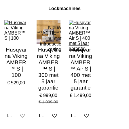
Lockmachines
Nieuw
***ACTIE***
nu met
introductie
Husqvar
Husqvar
Husqvar
korting
na Viking
na Viking
na Viking
AMBER
AMBER
AMBER
™ S |
™ S |
™ Air S |
100
300 met
400 met
5 jaar
5 jaar
€ 529,00
garantie
garantie
€ 999,00
€ 1.499,00
€ 1.099,00
In winkelwagen
In winkelwagen
In winkelwagen