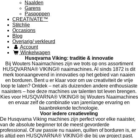
Naalden
Garens
Paspoppen
CREATIVATE™
Stitchlie
Occasions
Blog
Overjarig/ verkleurd
Account
Winkelwagen
Husqvarna Viking: traditie & innovatie
Bij Wouters Naaimachines zijn we trots op ons assortiment
HUSQVARNA® VIKING® naaimachines. Al sinds 1872 is dit
merk toonaangevend in innovaties op het gebied van naaien
en borduren. Bent u er klaar voor om uw creativiteit de vrije
loop te laten? Ontdek – net als duizenden andere enthousiaste
naaisters – hoe deze machines uw talenten tot leven brengen.
Kies voor HUSQVARNA® VIKING® bij Wouters Naaimachines
en ervaar zelf de combinatie van jarenlange ervaring en
baanbrekende technologie.
Voor iedere creatieveling
De Husqvarna Viking machines zijn perfect voor elke naaister,
van de absolute beginner tot de meest gevorderde
professional. Of uw passie nu naaien, quilten of borduren is, er
is altijd een HUSQVARNA® VIKING® die bij uw project past.