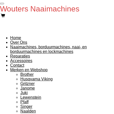
Ga
Wouters Naaimachines
direct
naar
de
hoofdinhoud
Home
Over Ons
Naaimachines, borduurmachines, naai- en
borduurmachines en lockmachines
Reparaties
Accessoires
Contact
Merken en Webshop
Brother
Husqvarna Viking
Gritzner
Janome
Juki
Lewenstein
Pfaff
Singer
Naalden