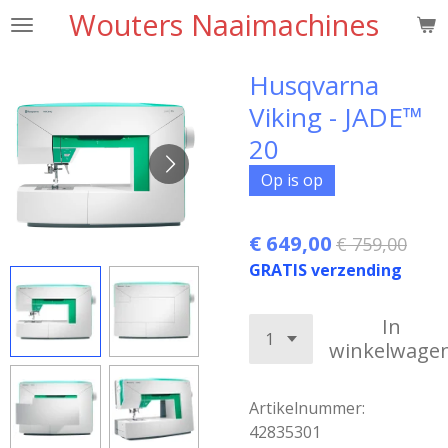
Wouters Naaimachines
Ga
direct
naar
Husqvarna
de
Viking - JADE™
hoofdinhoud
20
Op is op
€ 649,00
€ 759,00
GRATIS verzending
In
winkelwage
Artikelnummer:
42835301