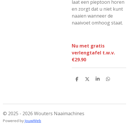
laat een pieptoon horen
en zorgt dat u niet kunt
naaien wanneer de
naaivoet omhoog staat.
Nu met gratis
verlengtafel t.w.v.
€29.90
D
D
S
D
e
e
h
e
l
e
a
l
e
l
r
e
n
e
n
© 2025 - 2026 Wouters Naaimachines
Powered by
JouwWeb