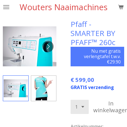
Wouters Naaimachines
Ga
direct
naar
Pfaff -
de
SMARTER BY
hoofdinhoud
PFAFF™ 260c
Nu met gratis
verlengtafel t.w.v.
€29.90
€ 599,00
GRATIS verzending
In
winkelwage
Artikelnummer: