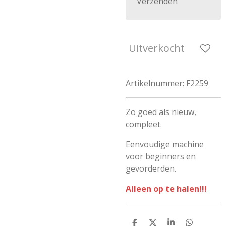
Verzenden
Uitverkocht
Artikelnummer:
F2259
Zo goed als nieuw,
compleet.
Eenvoudige machine
voor beginners en
gevorderden.
Alleen op te halen!!!
D
D
S
D