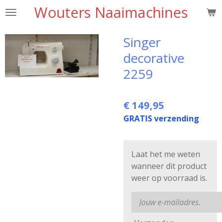
Wouters Naaimachines
Ga
direct
naar
Singer
de
decorative
hoofdinhoud
2259
€ 149,95
GRATIS verzending
Laat het me weten
wanneer dit product
weer op voorraad is.