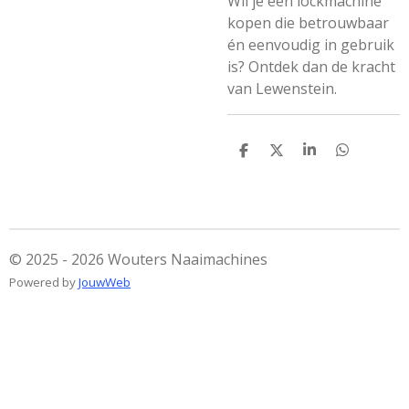
Wil je een lockmachine
kopen die betrouwbaar
én eenvoudig in gebruik
is? Ontdek dan de kracht
van Lewenstein.
D
D
S
D
e
e
h
e
l
e
a
l
e
l
r
e
n
e
n
© 2025 - 2026 Wouters Naaimachines
Powered by
JouwWeb