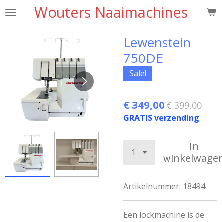
Wouters Naaimachines
Ga
direct
naar
Lewenstein
de
750DE
hoofdinhoud
Sale!
€ 349,00
€ 399,00
GRATIS verzending
In
winkelwage
Artikelnummer:
18494
Een lockmachine is de