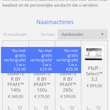
kwaliteit en de persoonlijke aandacht die u verdient.
Naaimachines
15 resultaten
Sorteer:
Nu met
Nu met
Nu met
gratis
gratis
gratis
verlengtafel
verlengtafel
verlengtafel
t.w.v.
t.w.v.
t.w.v.
Pfaff -
Pfaff-
Pfaff -
Pfaff -
€29.90
€29.90
€29.90
SMARTE
SMARTE
SMARTE
Select™
R BY
R BY
R BY
3.2
PFAFF™
PFAFF™
PFAFF™
€ 899,00
140s
160s
260c
€ 349,00
€ 379,00
€ 599,00
In winkelwagen
In winkelwagen
In winkelwagen
In winkelwa