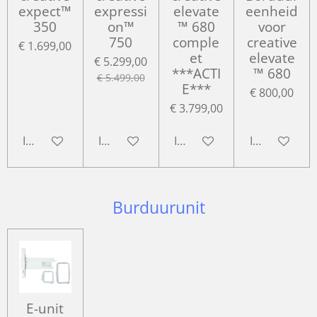
expect™
expressi
elevate
eenheid
350
on™
™ 680
voor
750
comple
creative
€ 1.699,00
et
elevate
€ 5.299,00
***ACTI
™ 680
€ 5.499,00
E***
€ 800,00
€ 3.799,00
In winkelwagen
In winkelwagen
In winkelwagen
In winkelwa
Burduurunit
E-unit