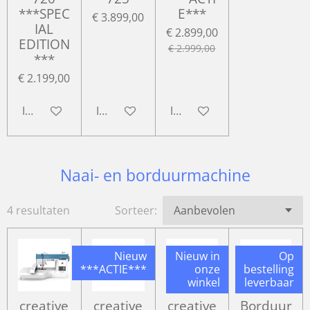
***SPEC
E***
€ 3.899,00
IAL
€ 2.899,00
EDITION
€ 2.999,00
***
€ 2.199,00
In winkelwagen
In winkelwagen
In winkelwagen
Naai- en borduurmachine
4 resultaten
Sorteer:
Nieuw
Nieuw in
Op
***ACTIE***
onze
bestelling
winkel
leverbaar
creative
creative
creative
Borduur