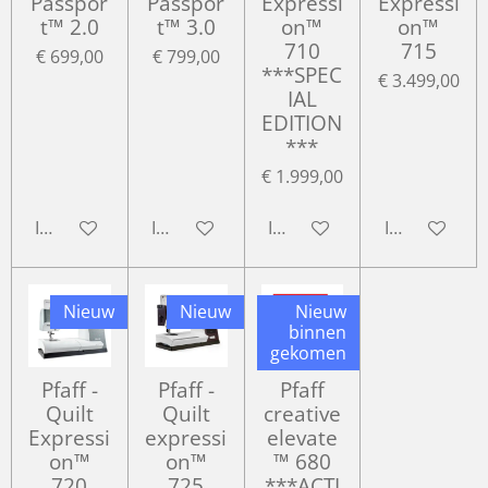
Passpor
Passpor
Expressi
Expressi
t™ 2.0
t™ 3.0
on™
on™
710
715
€ 699,00
€ 799,00
***SPEC
€ 3.499,00
IAL
EDITION
***
€ 1.999,00
In winkelwagen
In winkelwagen
In winkelwagen
In winkelwa
Nieuw
Nieuw
Nieuw
binnen
gekomen
Pfaff -
Pfaff -
Pfaff
Quilt
Quilt
creative
Expressi
expressi
elevate
on™
on™
™ 680
720
725
***ACTI