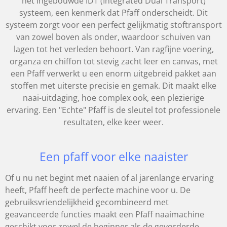
het ingebouwde IDT (Integrated Dual Transport)
systeem, een kenmerk dat Pfaff onderscheidt. Dit
systeem zorgt voor een perfect gelijkmatig stoftransport
van zowel boven als onder, waardoor schuiven van
lagen tot het verleden behoort. Van ragfijne voering,
organza en chiffon tot stevig zacht leer en canvas, met
een Pfaff verwerkt u een enorm uitgebreid pakket aan
stoffen met uiterste precisie en gemak. Dit maakt elke
naai-uitdaging, hoe complex ook, een plezierige
ervaring. Een "Echte" Pfaff is de sleutel tot professionele
resultaten, elke keer weer.
Een pfaff voor elke naaister
Of u nu net begint met naaien of al jarenlange ervaring
heeft, Pfaff heeft de perfecte machine voor u. De
gebruiksvriendelijkheid gecombineerd met
geavanceerde functies maakt een Pfaff naaimachine
geschikt voor zowel de beginner als de gevorderde