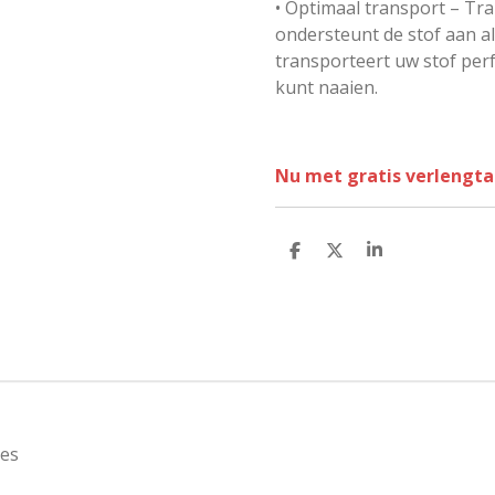
• Optimaal transport – Tr
ondersteunt de stof aan al
transporteert uw stof perf
kunt naaien.
Nu met gratis verlengtaf
D
D
S
e
e
h
l
e
a
e
l
r
n
e
nes