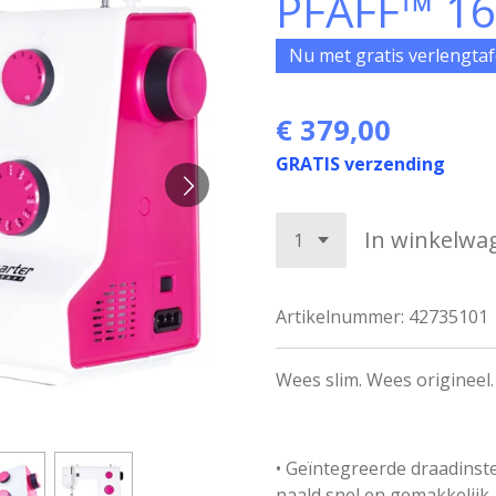
PFAFF™ 16
Nu met gratis verlengtafe
€ 379,00
GRATIS verzending
In winkelwa
Artikelnummer:
42735101
Wees slim. Wees origineel.
• Geïntegreerde draadinste
naald snel en gemakkelijk.