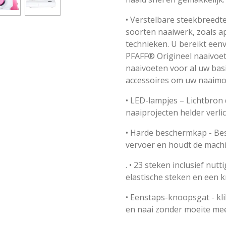
• Verstelbare steekbreedt
soorten naaiwerk, zoals ap
technieken. U bereikt eenv
PFAFF® Origineel naaivoet
naaivoeten voor al uw bas
accessoires om uw naaimog
• LED-lampjes – Lichtbron
naaiprojecten helder verlic
• Harde beschermkap - Be
vervoer en houdt de machi
. • 23 steken inclusief nut
elastische steken en een 
• Eenstaps-knoopsgat - kl
en naai zonder moeite me