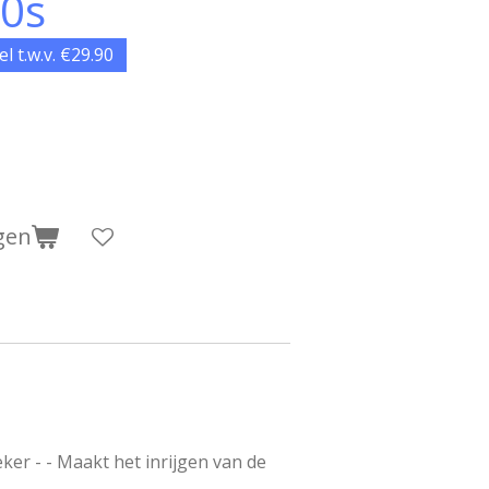
0s
l t.w.v. €29.90
gen
ker - - Maakt het inrijgen van de