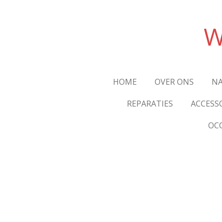
Ga
direct
W
naar
de
hoofdinhoud
HOME
OVER ONS
NA
REPARATIES
ACCESS
OC