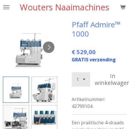
Wouters Naaimachines
Ga
direct
naar
Pfaff Admire™
de
1000
hoofdinhoud
€ 529,00
GRATIS verzending
In
winkelwage
Artikelnummer:
42799104
Een praktische 4-draads