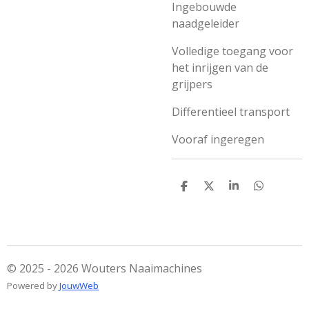
Ingebouwde
naadgeleider
Volledige toegang voor
het inrijgen van de
grijpers
Differentieel transport
Vooraf ingeregen
D
D
S
D
e
e
h
e
l
e
a
l
e
l
r
e
n
e
n
© 2025 - 2026 Wouters Naaimachines
Powered by
JouwWeb