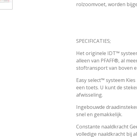
rolzoomvoet, worden bijge
SPECIFICATIES;
Het originele IDT™ syste
alleen van PFAFF®, al meer
stoftransport van boven e
Easy select™ systeem Kies
een toets. U kunt de stek
afwisseling.
Ingebouwde draadinsteker 
snel en gemakkelijk.
Constante naaldkracht Gee
volledige naaldkracht bij a