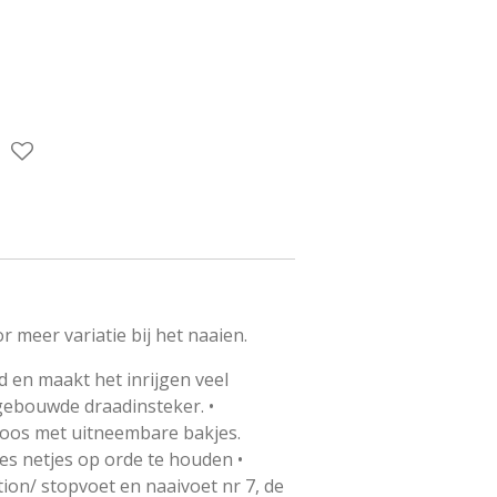
r meer variatie bij het naaien.
jd en maakt het inrijgen veel
gebouwde draadinsteker. •
oos met uitneembare bakjes.
es netjes op orde te houden •
tion/ stopvoet en naaivoet nr 7, de