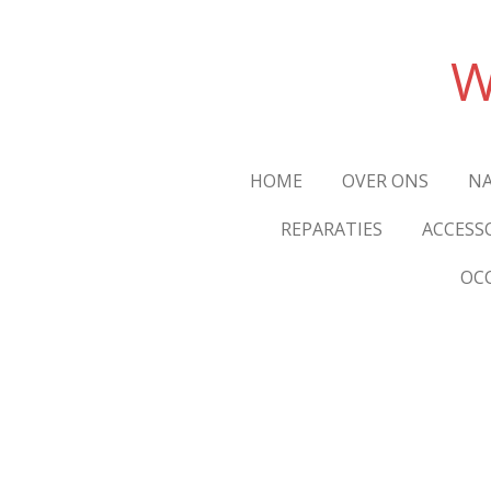
Ga
direct
W
naar
de
hoofdinhoud
HOME
OVER ONS
NA
REPARATIES
ACCESS
OC