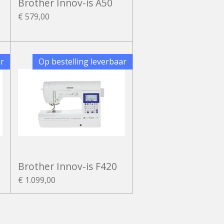
Brother Innov-is A50
€ 579,00
ar
Op bestelling leverbaar
Brother Innov-is F420
€ 1.099,00