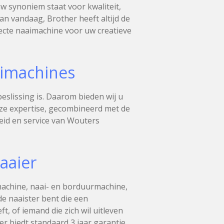
 synoniem staat voor kwaliteit,
n vandaag, Brother heeft altijd de
fecte naaimachine voor uw creatieve
aimachines
slissing is. Daarom bieden wij u
nze expertise, gecombineerd met de
heid en service van Wouters
aaier
imachine, naai- en borduurmachine,
e naaister bent die een
, of iemand die zich wil uitleven
er biedt standaard 3 jaar garantie