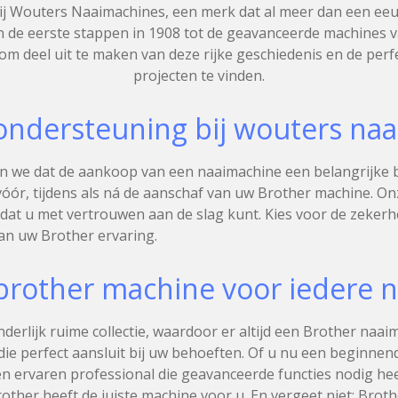
j Wouters Naaimachines, een merk dat al meer dan een eeuw
 de eerste stappen in 1908 tot de geavanceerde machines va
 om deel uit te maken van deze rijke geschiedenis en de per
projecten te vinden.
ondersteuning bij wouters na
 we dat de aankoop van een naaimachine een belangrijke be
óór, tijdens als ná de aanschaf van uw Brother machine. O
r dat u met vertrouwen aan de slag kunt. Kies voor de zeker
an uw Brother ervaring.
brother machine voor iedere n
derlijk ruime collectie, waardoor er altijd een Brother naa
ie perfect aansluit bij uw behoeften. Of u nu een beginnend
 ervaren professional die geavanceerde functies nodig heeft
her heeft de juiste machine voor u. En vergeet niet: Broth