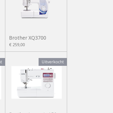
Brother XQ3700
€ 259,00
ht
Uitverkocht