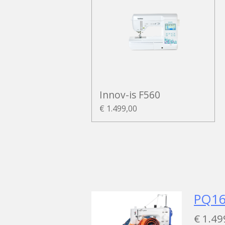
Innov-is F560
€ 1.499,00
PQ16
€ 1.49