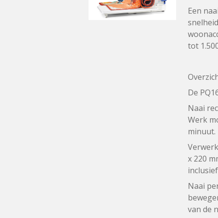
Een naa
snelheid
woonacc
tot 1.50
Overzich
De PQ160
Naai rec
Werk mo
minuut.
Verwerk 
x 220 m
inclusie
Naai per
bewegen
van de n