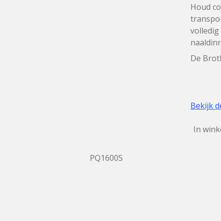
Houd con
transpor
volledig
naaldinr
De Brot
Bekijk d
In win
PQ1600S