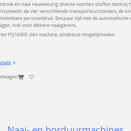
trole en naai nauwkeurig diverse soorten stoffen dankzij h
tsysteem, de vier verschillende transporteurstanden, de knie
 instelbare persvoetdruk. Bespaar tijd met de automatische
ijger, ook voor dikkere naaigarens.
her PQ1600S: één machine, eindeloze mogelijkheden.
etails
kelwagen
Naai- en borduurmachines