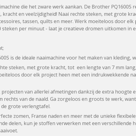
imachine die het zware werk aankan. De Brother PQ1600S re
, kracht en veelzijdigheid! Naai rechte steken, met grote kra
essoires, tassen, quilts en meer. Werk moeiteloos door elk
0 steken per minuut - laat je creatieve dromen uitkomen in 
t;
0S is de ideale naaimachine voor het maken van kleding, wo
hte steken, met grote kracht, tot een lengte van 7 mm lang,
eiteloos door elk project heen met een indrukwekkende naa
projecten van allerlei afmetingen dankzij de extra hoogte 
m rechts van de naald. Ga zorgeloos en groots te werk, wan
f de grote verlengtafel.
fecte zomen, Franse naden en meer met de unieke flexibele 
de delen, kun je stoffen verwerken met een verschillende 
aaivoet.