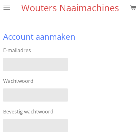
Wouters Naaimachines
Ga
direct
naar
de
Account aanmaken
hoofdinhoud
E-mailadres
Wachtwoord
Bevestig wachtwoord