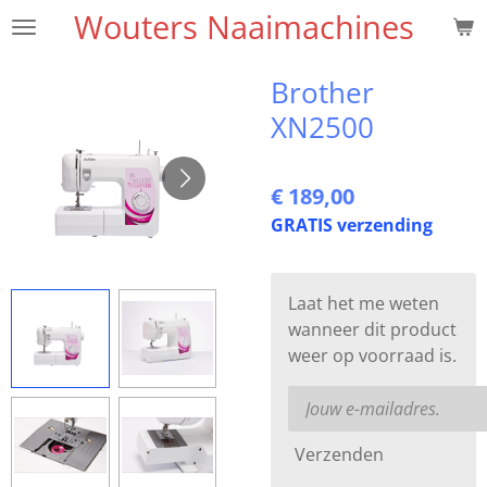
Wouters Naaimachines
Ga
direct
naar
Brother
de
XN2500
hoofdinhoud
€ 189,00
GRATIS verzending
Laat het me weten
wanneer dit product
weer op voorraad is.
Verzenden