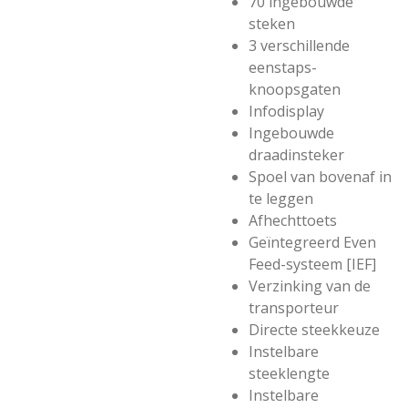
70 ingebouwde
steken
3 verschillende
eenstaps-
knoopsgaten
Infodisplay
Ingebouwde
draadinsteker
Spoel van bovenaf in
te leggen
Afhechttoets
Geïntegreerd Even
Feed-systeem [IEF]
Verzinking van de
transporteur
Directe steekkeuze
Instelbare
steeklengte
Instelbare