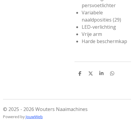
persvoetlichter
Variabele
naaldposities (29)
LED-verlichting
Vrije arm
Harde beschermkap
D
D
S
D
e
e
h
e
l
e
a
l
e
l
r
e
n
e
n
© 2025 - 2026 Wouters Naaimachines
Powered by
JouwWeb