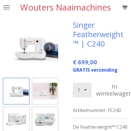
Wouters Naaimachines
Ga
direct
naar
Singer
de
Featherweight
hoofdinhoud
™ | C240
€ 699,00
GRATIS verzending
In
winkelwage
Artikelnummer:
FC240
De Featherweight™ C240