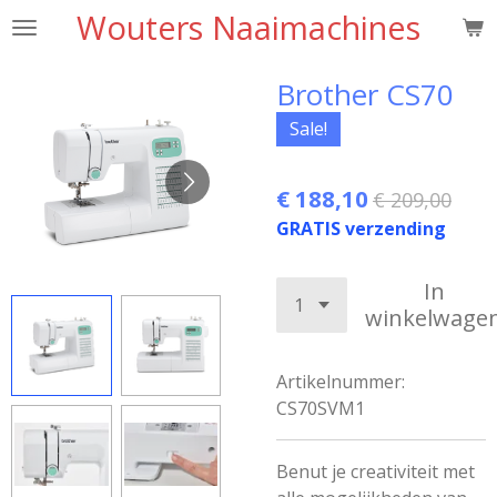
Wouters Naaimachines
Ga
direct
naar
Brother CS70
de
Sale!
hoofdinhoud
€ 188,10
€ 209,00
GRATIS verzending
In
winkelwage
Artikelnummer:
CS70SVM1
Benut je creativiteit met