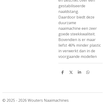
en beschikt over een
gestabiliseerde
naaldstang.
Daardoor biedt deze
duurzame
naaimachine een zeer
goede steekkwaliteit.
Bovendien is er maar
liefst 46% minder plastic
in verwerkt dan in de
voorgaande modellen
D
D
S
D
e
e
h
e
l
e
a
l
e
l
r
e
n
e
n
© 2025 - 2026 Wouters Naaimachines