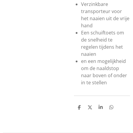
Verzinkbare
transporteur voor
het naaien uit de vrije
hand
Een schuiftoets om
de snelheid te
regelen tijdens het
naaien
en een mogelijkheid
om de naaldstop
naar boven of onder
in te stellen
D
D
S
D
e
e
h
e
l
e
a
l
e
l
r
e
n
e
n