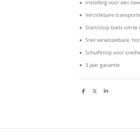
Instelling voor een twe
Verzinkbare transporteu
Start/stop toets om te
Snel verwisselbare, hor
Schuifknop voor snelhe
3 jaar garantie
D
D
S
e
e
h
l
e
a
e
l
r
n
e