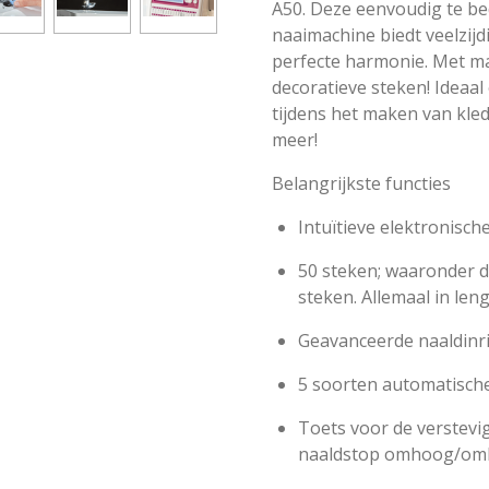
A50. Deze eenvoudig te b
naaimachine biedt veelzij
perfecte harmonie. Met maa
decoratieve steken! Ideaal 
tijdens het maken van kle
meer!
Belangrijkste functies
Intuïtieve elektronisch
50 steken; waaronder d
steken. Allemaal in leng
Geavanceerde naaldinri
5 soorten automatisch
Toets voor de verstevi
naaldstop omhoog/om