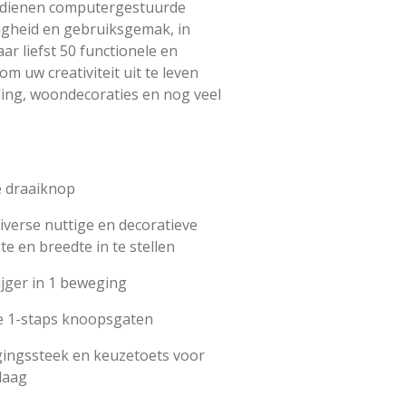
edienen computergestuurde
digheid en gebruiksgemak, in
r liefst 50 functionele en
om uw creativiteit uit te leven
ding, woondecoraties en nog veel
e draaiknop
iverse nuttige en decoratieve
te en breedte in te stellen
jger in 1 beweging
e 1-staps knoopsgaten
gingssteek en keuzetoets voor
laag