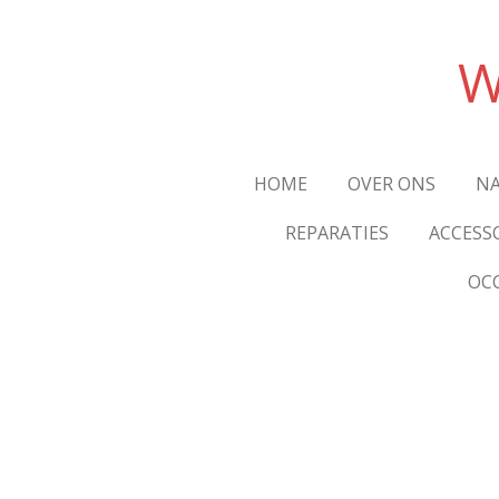
Ga
direct
W
naar
de
hoofdinhoud
HOME
OVER ONS
NA
REPARATIES
ACCESS
OC