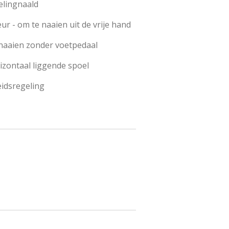
elingnaald
r - om te naaien uit de vrije hand
 naaien zonder voetpedaal
izontaal liggende spoel
idsregeling