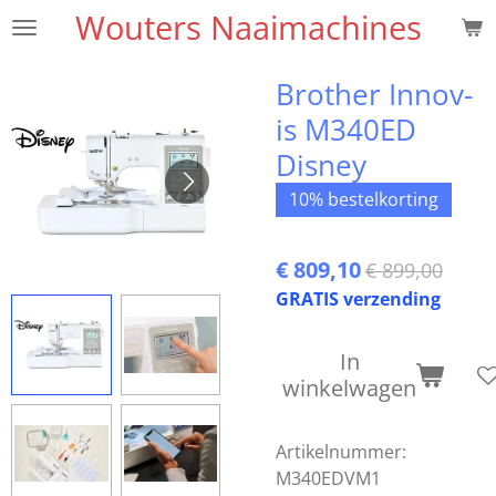
Wouters Naaimachines
Ga
direct
naar
Brother Innov-
de
is M340ED
hoofdinhoud
Disney
10% bestelkorting
€ 809,10
€ 899,00
GRATIS verzending
In
winkelwagen
Artikelnummer:
M340EDVM1