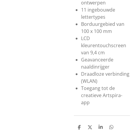
ontwerpen
11 ingebouwde
lettertypes
Borduurgebied van
100 x 100 mm
LCD
kleurentouchscreen
van 9,4 cm
Geavanceerde
naaldinrijger
Draadloze verbinding
(WLAN)
Toegang tot de
creatieve Artspira-
app
D
D
S
D