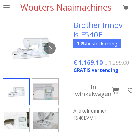
Wouters Naaimachines
Ga
direct
naar
Brother Innov-
de
is F540E
hoofdinhoud
10%bestel korting
€ 1.169,10
€ 1.299,00
GRATIS verzending
In
winkelwagen
Artikelnummer:
F540EVM1