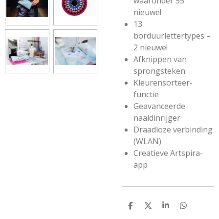
waaronder 55
nieuwe!
13
borduurlettertypes –
2 nieuwe!
Afknippen van
sprongsteken
Kleurensorteer-
functie
Geavanceerde
naaldinrijger
Draadloze verbinding
(WLAN)
Creatieve Artspira-
app
D
D
S
D
e
e
h
e