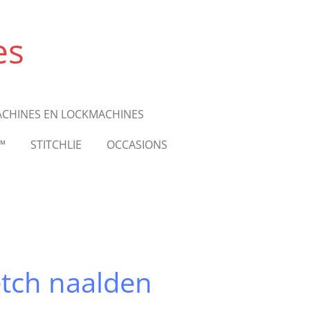
es
ACHINES EN LOCKMACHINES
™
STITCHLIE
OCCASIONS
etch naalden