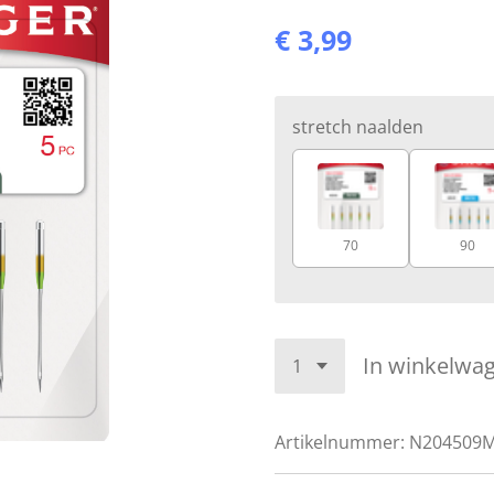
€ 3,99
stretch naalden
70
90
In winkelwa
Artikelnummer:
N204509