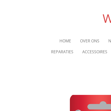
Ga
direct
W
naar
de
hoofdinhoud
HOME
OVER ONS
N
REPARATIES
ACCESSOIRES