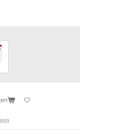
gen
M503