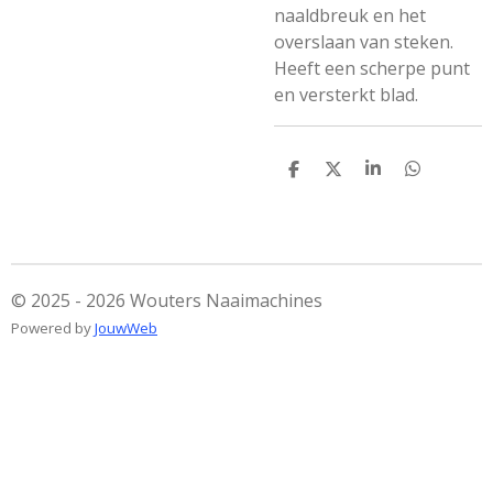
naaldbreuk en het
overslaan van steken.
Heeft een scherpe punt
en versterkt blad.
D
D
S
D
e
e
h
e
l
e
a
l
e
l
r
e
n
e
n
© 2025 - 2026 Wouters Naaimachines
Powered by
JouwWeb