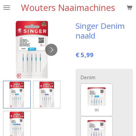
Wouters Naaimachines
Ga
direct
naar
Singer Denim
de
naald
hoofdinhoud
€ 5,99
Denim
90