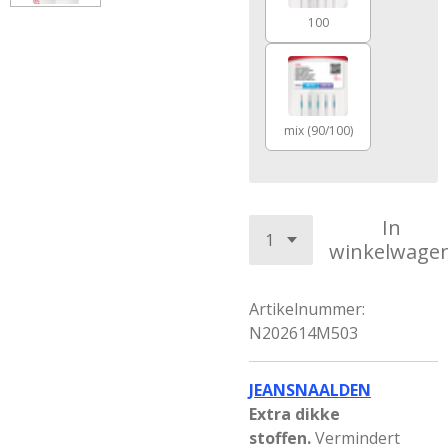
100
mix (90/100)
In
winkelwage
Artikelnummer:
N202614M503
JEANSNAALDEN
Extra dikke
stoffen.
Vermindert