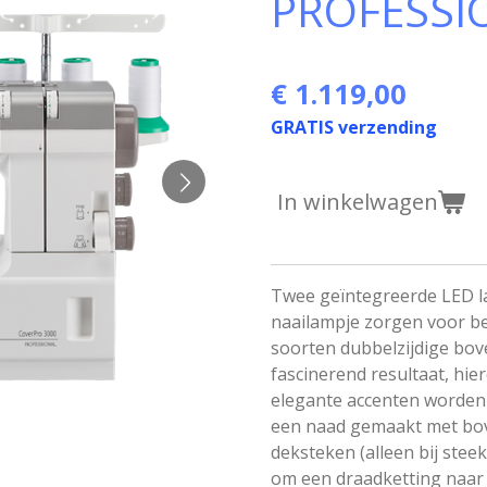
PROFESSI
€ 1.119,00
GRATIS verzending
In winkelwagen
Twee geïntegreerde LED l
naailampje zorgen voor be
soorten dubbelzijdige bo
fascinerend resultaat, hi
elegante accenten worden
een naad gemaakt met bo
deksteken (alleen bij stee
om een draadketting naar v