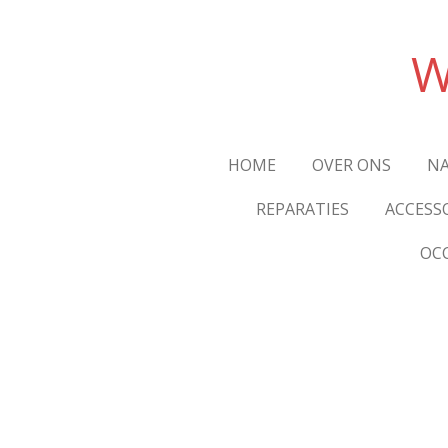
Ga
direct
W
naar
de
hoofdinhoud
HOME
OVER ONS
NA
REPARATIES
ACCESS
OC