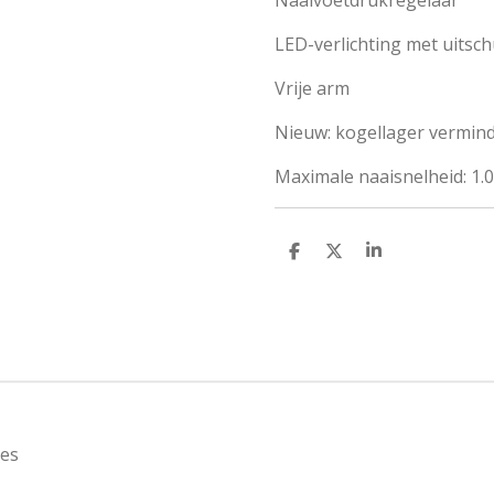
LED-verlichting met uitsc
Vrije arm
Nieuw: kogellager verminde
Maximale naaisnelheid: 1.
D
D
S
e
e
h
l
e
a
e
l
r
n
e
nes