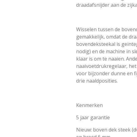
draadafsnijder aan de zijka
Wisselen tussen de bovend
gemakkelijk, omdat de dra
bovendeksteekal is geïnte
nodig) en de machine in s
klaar is om te naaien. And
naaivoetdrukregelaar, het
voor bijzonder dunne en fi
drie naaldposities.
Kenmerken
5 jaar garantie
Nieuw: boven dek steek (du
en breed 6 mm