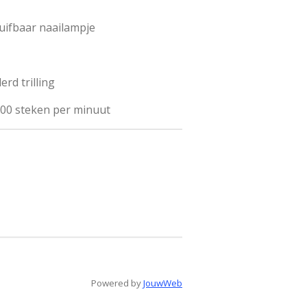
huifbaar naailampje
rd trilling
000 steken per minuut
Powered by
JouwWeb