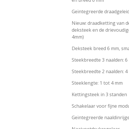
Geïntegreerde draadgelei
Nieuw: draadketting van d
deksteek en de drievoudige
4mm)
Deksteek breed 6 mm, sma
Steekbreedte 3 naalden: 
Steekbreedte 2 naalden: 4
Steeklengte: 1 tot 4 mm
Kettingsteek in 3 standen
Schakelaar voor fijne mod
Geïntegreerde naaldinrijg
Naaivoetdrukregelaar