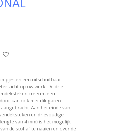
ONAL
ampjes en een uitschuifbaar
ter zicht op uw werk. De drie
vendeksteken creëren een
erdoor kan ook met dik garen
 aangebracht. Aan het einde van
vendeksteken en drievoudige
klengte van 4 mm) is het mogelijk
an de stof af te naaien en over de