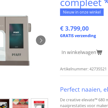
compleet 
Nieuw in onze winkel
€ 3.799,00
GRATIS verzending
In winkelwagen
Artikelnummer:
42735521
Perfect naaien, el
De creative elevate™ 680 m
naaiprestaties voor maker