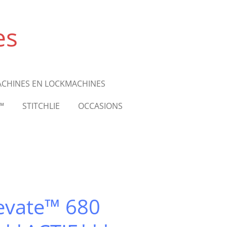
es
ACHINES EN LOCKMACHINES
™
STITCHLIE
OCCASIONS
levate™ 680