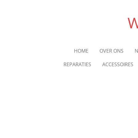
Ga
direct
W
naar
de
hoofdinhoud
HOME
OVER ONS
N
REPARATIES
ACCESSOIRES