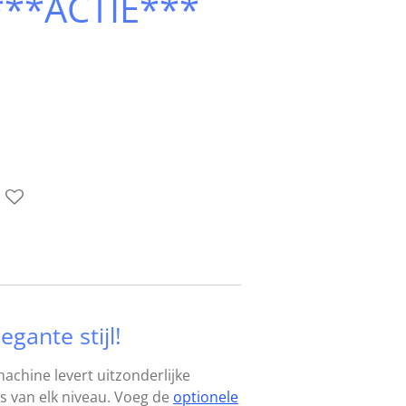
***ACTIE***
egante stijl!
achine levert uitzonderlijke
s van elk niveau. Voeg de
optionele