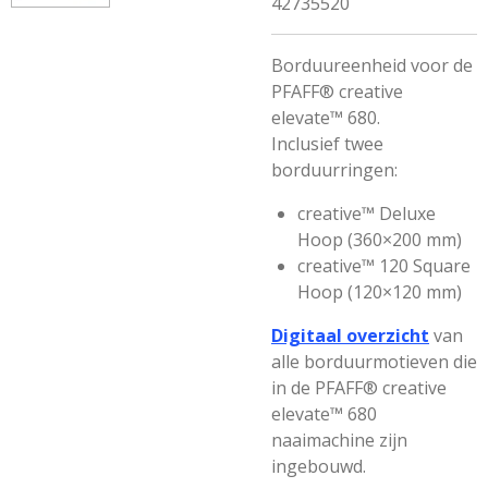
42735520
Borduureenheid voor de
PFAFF® creative
elevate™ 680.
Inclusief twee
borduurringen:
creative™ Deluxe
Hoop (360×200 mm)
creative™ 120 Square
Hoop (120×120 mm)
Digitaal overzicht
van
alle borduurmotieven die
in de PFAFF® creative
elevate™ 680
naaimachine zijn
ingebouwd.