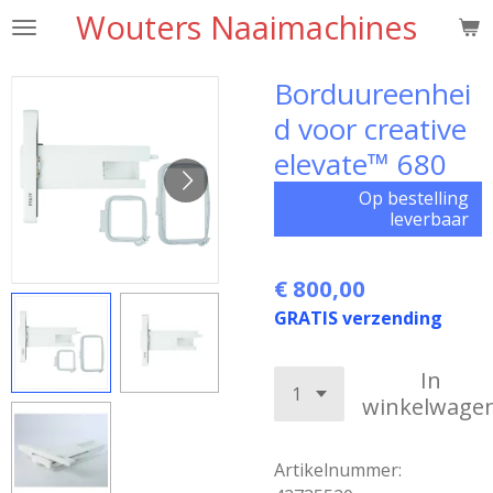
Wouters Naaimachines
Ga
direct
naar
Borduureenhei
de
d voor creative
hoofdinhoud
elevate™ 680
Op bestelling
leverbaar
€ 800,00
GRATIS verzending
In
winkelwage
Artikelnummer: