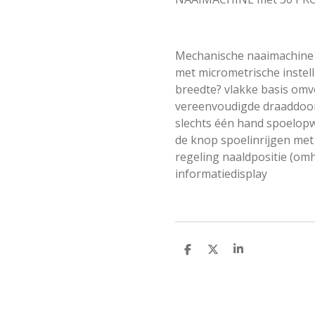
Mechanische naaimachine 
met micrometrische instell
breedte? vlakke basis omv
vereenvoudigde draaddoor
slechts één hand spoelop
de knop spoelinrijgen met 
regeling naaldpositie (om
informatiedisplay
D
D
S
e
e
h
l
e
a
e
l
r
n
e