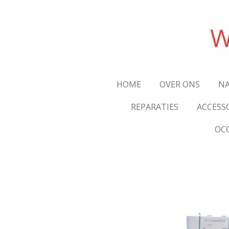
Ga
direct
W
naar
de
hoofdinhoud
HOME
OVER ONS
NA
REPARATIES
ACCESS
OC