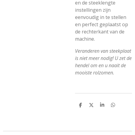
en de steeklengte
instellingen zijn
eenvoudig in te stellen
en perfect geplaatst op
de rechterkant van de
machine.
Veranderen van steekplaat
is niet meer nodig! U zet de
hendel om en u naait de
mooiste rolzomen.
D
D
S
D
e
e
h
e
l
e
a
l
e
l
r
e
n
e
n