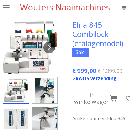
Wouters Naaimachines
Ga
direct
naar
Elna 845
de
Combilock
hoofdinhoud
(etalagemodel)
Sale!
€ 999,00
€ 1.399,00
GRATIS verzending
In
winkelwagen
Artikelnummer:
Elna 845