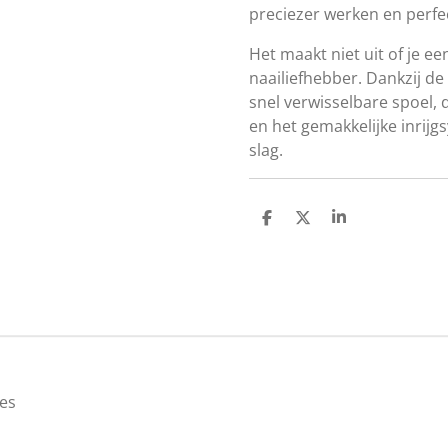
preciezer werken en perfe
Het maakt niet uit of je e
naailiefhebber. Dankzij de
snel verwisselbare spoel,
en het gemakkelijke inrij
slag.
D
D
S
e
e
h
l
e
a
e
l
r
n
e
es