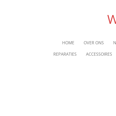
Ga
direct
W
naar
de
hoofdinhoud
HOME
OVER ONS
N
REPARATIES
ACCESSOIRES