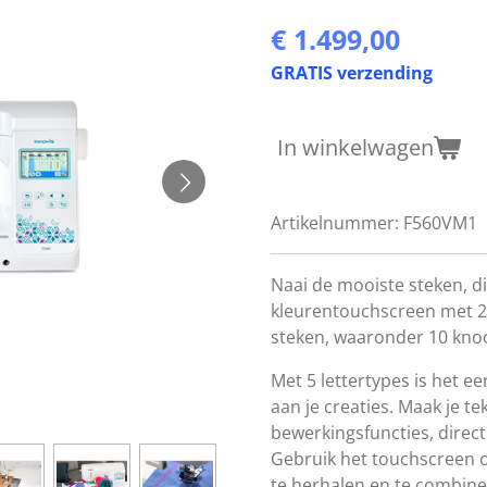
€ 1.499,00
GRATIS verzending
In winkelwagen
Artikelnummer:
F560VM1
Naai de mooiste steken, di
kleurentouchscreen met 2
steken, waaronder 10 knoo
Met 5 lettertypes is het 
aan je creaties. Maak je te
bewerkingsfuncties, direc
Gebruik het touchscreen o
te herhalen en te combine