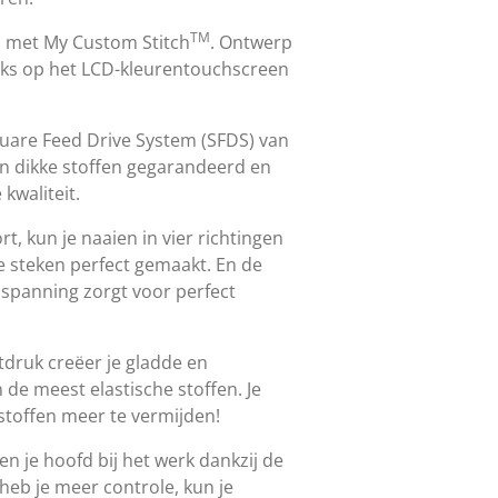
TM
n met My Custom Stitch
. Ontwerp
eeks op het LCD-kleurentouchscreen
quare Feed Drive System (SFDS) van
an dikke stoffen gegarandeerd en
 kwaliteit.
t, kun je naaien in vier richtingen
e steken perfect gemaakt. En de
panning zorgt voor perfect
tdruk creëer je gladde en
n de meest elastische stoffen. Je
 stoffen meer te vermijden!
en je hoofd bij het werk dankzij de
 heb je meer controle, kun je