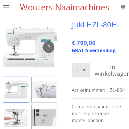
Wouters Naaimachines
Ga
direct
naar
Juki HZL-80H
de
hoofdinhoud
€ 799,00
GRATIS verzending
In
winkelwage
Artikelnummer:
HZL-80H
Complete naaimachine
met inspirerende
mogelijkheden