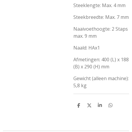
Steeklengte: Max. 4 mm
Steekbreedte: Max. 7 mm
Naaivoethoogte: 2 Staps
max. 9 mm
Naald: HAx1
Afmetingen: 400 (L) x 188
(B) x 290 (H) mm
Gewicht (alleen machine):
5,8 kg
D
D
S
D
e
e
h
e
l
e
a
l
e
l
r
e
n
e
n