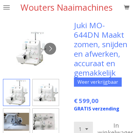
Wouters Naaimachines
Ga
direct
naar
Juki MO-
de
644DN Maakt
hoofdinhoud
zomen, snijden
en afwerken,
accuraat en
gemakkelijk
Weer verkrijgbaar
€ 599,00
GRATIS verzending
In
winkelwage