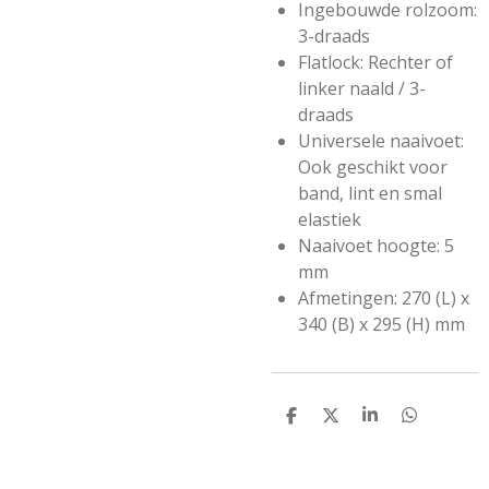
Ingebouwde rolzoom:
3-draads
Flatlock: Rechter of
linker naald / 3-
draads
Universele naaivoet:
Ook geschikt voor
band, lint en smal
elastiek
Naaivoet hoogte: 5
mm
Afmetingen: 270 (L) x
340 (B) x 295 (H) mm
D
D
S
D
e
e
h
e
l
e
a
l
e
l
r
e