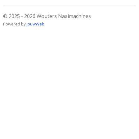
n
e
n
© 2025 - 2026 Wouters Naaimachines
Powered by
JouwWeb