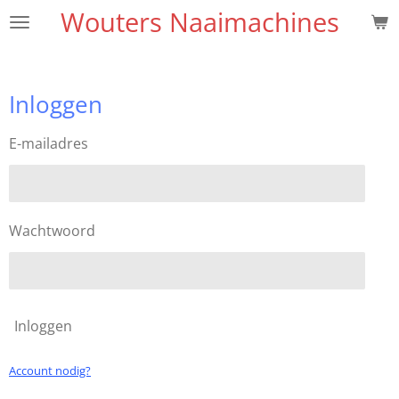
Wouters Naaimachines
Ga
direct
naar
de
Inloggen
hoofdinhoud
E-mailadres
Wachtwoord
Inloggen
Account nodig?